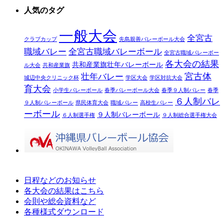
人気のタグ
一般大会
全宮古
クラブカップ
先島親善バレーボール大会
職域バレー
全宮古職域バレーボール
全宮古職域バレーボー
各大会の結果
共和産業旗壮年バレーボール
ル大会
共和産業旗
宮古体
壮年バレー
城辺中央クリニック杯
学区大会
学区対抗大会
育大会
小学生バレーボール
春季バレーボール大会
春季９人制バレー
春季
６人制バレ
９人制バレーボール
県民体育大会
職域バレー
高校生バレー
ーボール
９人制バレーボール
６人制選手権
９人制総合選手権大会
日程などのお知らせ
各大会の結果はこちら
会則や総会資料など
各種様式ダウンロード