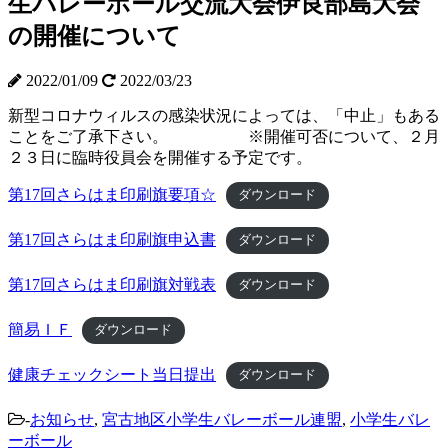
生バレーボール交流大会伊良部島大会
の開催について
2022/01/09
2022/03/23
新型コロナウィルスの感染状況によっては、「中止」もある
ことをご了承下さい。 ※開催可否について、２月
２３日に臨時役員会を開催する予定です。
第17回さらはま印刷旗要項☆
ダウンロード
第17回さらはま印刷旗申込書
ダウンロード
第17回さらはま印刷旗対戦表
ダウンロード
簡易ＩＦ
ダウンロード
健康チェックシート当日提出
ダウンロード
-
お知らせ
,
宮古地区小学生バレーボール連盟
,
小学生バレ
ーボール