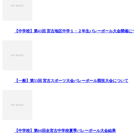
【中学校】第43回 宮古地区中学１・２年生バレーボール大会開催に
【一般】第53回 宮古スポーツ大会バレーボール競技大会について
【中学校】第64回全宮古中学校夏季バレーボール大会結果