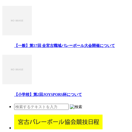
【一般】第57回 全宮古職域バレーボール大会開催について
【小学校】第2回JOYSPORS杯について