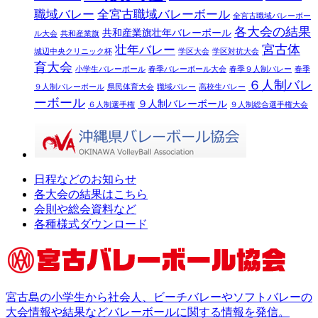
職域バレー
全宮古職域バレーボール
全宮古職域バレーボー
各大会の結果
共和産業旗壮年バレーボール
ル大会
共和産業旗
宮古体
壮年バレー
城辺中央クリニック杯
学区大会
学区対抗大会
育大会
小学生バレーボール
春季バレーボール大会
春季９人制バレー
春季
６人制バレ
９人制バレーボール
県民体育大会
職域バレー
高校生バレー
ーボール
９人制バレーボール
６人制選手権
９人制総合選手権大会
日程などのお知らせ
各大会の結果はこちら
会則や総会資料など
各種様式ダウンロード
宮古島の小学生から社会人、ビーチバレーやソフトバレーの
大会情報や結果などバレーボールに関する情報を発信。