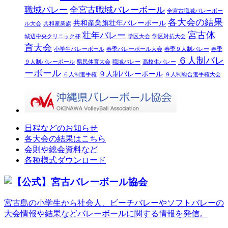
職域バレー
全宮古職域バレーボール
全宮古職域バレーボー
各大会の結果
共和産業旗壮年バレーボール
ル大会
共和産業旗
宮古体
壮年バレー
城辺中央クリニック杯
学区大会
学区対抗大会
育大会
小学生バレーボール
春季バレーボール大会
春季９人制バレー
春季
６人制バレ
９人制バレーボール
県民体育大会
職域バレー
高校生バレー
ーボール
９人制バレーボール
６人制選手権
９人制総合選手権大会
日程などのお知らせ
各大会の結果はこちら
会則や総会資料など
各種様式ダウンロード
宮古島の小学生から社会人、ビーチバレーやソフトバレーの
大会情報や結果などバレーボールに関する情報を発信。