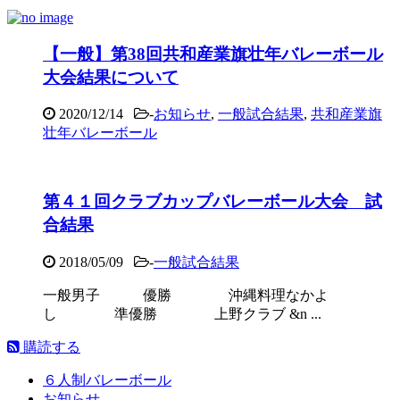
【一般】第38回共和産業旗壮年バレーボール
大会結果について
2020/12/14
-
お知らせ
,
一般試合結果
,
共和産業旗
壮年バレーボール
第４１回クラブカップバレーボール大会 試
合結果
2018/05/09
-
一般試合結果
一般男子 優勝 沖縄料理なかよ
し 準優勝 上野クラブ &n ...
購読する
６人制バレーボール
お知らせ