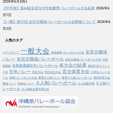
2026年6月10日
【中学校】第64回全宮古中学校夏季バレーボール大会結果
2026年6
月7日
【一般】第57回 全宮古職域バレーボール大会開催について
2026年6
月2日
人気のタグ
一般大会
全宮古職域
クラブカップ
先島親善バレーボール大会
バレー
全宮古職域バレーボール
全宮古職域バレーボール大会
共和
各大会の結果
共和産業旗壮年バレーボール
産業旗
城辺中央クリニッ
宮古体育大会
壮年バレー
ク杯
学区大会
学区対抗大会
小学生バレーボ
ール
春季バレーボール大会
春季９人制バレー
春季９人制バレーボール
県民体育大会
６人制バレーボール
９人制バ
職域バレー
高校生バレー
６人制選手権
レーボール
９人制総合選手権大会