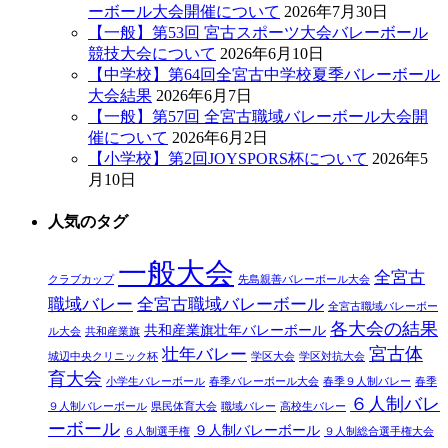
ーボール大会開催について
2026年7月30日
【一般】第53回 宮古スポーツ大会バレーボール
競技大会について
2026年6月10日
【中学校】第64回全宮古中学校夏季バレーボール
大会結果
2026年6月7日
【一般】第57回 全宮古職域バレーボール大会開
催について
2026年6月2日
【小学校】第2回JOYSPORS杯について
2026年5
月10日
人気のタグ
一般大会
全宮古
クラブカップ
先島親善バレーボール大会
職域バレー
全宮古職域バレーボール
全宮古職域バレーボー
各大会の結果
共和産業旗壮年バレーボール
ル大会
共和産業旗
宮古体
壮年バレー
城辺中央クリニック杯
学区大会
学区対抗大会
育大会
小学生バレーボール
春季バレーボール大会
春季９人制バレー
春季
６人制バレ
９人制バレーボール
県民体育大会
職域バレー
高校生バレー
ーボール
９人制バレーボール
６人制選手権
９人制総合選手権大会