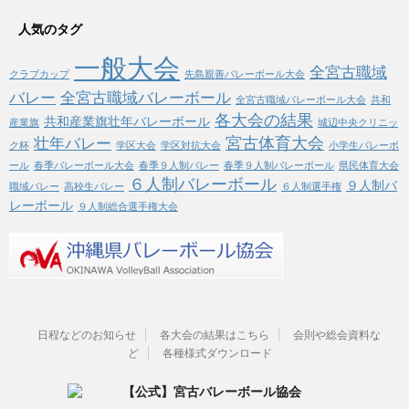
人気のタグ
一般大会
全宮古職域
クラブカップ
先島親善バレーボール大会
バレー
全宮古職域バレーボール
全宮古職域バレーボール大会
共和
各大会の結果
共和産業旗壮年バレーボール
産業旗
城辺中央クリニッ
宮古体育大会
壮年バレー
ク杯
学区大会
学区対抗大会
小学生バレーボ
ール
春季バレーボール大会
春季９人制バレー
春季９人制バレーボール
県民体育大会
６人制バレーボール
９人制バ
職域バレー
高校生バレー
６人制選手権
レーボール
９人制総合選手権大会
日程などのお知らせ
各大会の結果はこちら
会則や総会資料な
ど
各種様式ダウンロード