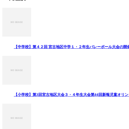
【中学校】第４２回 宮古地区中学１・２年生バレーボール大会の開
【小学校】第3回宮古地区大会３・４年生大会第44回新報児童オリン