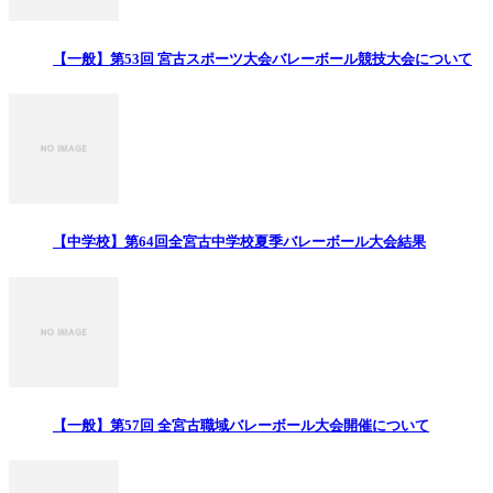
【一般】第53回 宮古スポーツ大会バレーボール競技大会について
【中学校】第64回全宮古中学校夏季バレーボール大会結果
【一般】第57回 全宮古職域バレーボール大会開催について