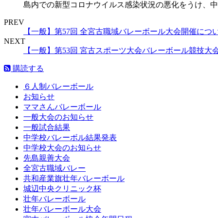
島内での新型コロナウイルス感染状況の悪化をうけ、中断
PREV
【一般】第57回 全宮古職域バレーボール大会開催につ
NEXT
【一般】第53回 宮古スポーツ大会バレーボール競技大
購読する
６人制バレーボール
お知らせ
ママさんバレーボール
一般大会のお知らせ
一般試合結果
中学校バレーボル結果発表
中学校大会のお知らせ
先島親善大会
全宮古職域バレー
共和産業旗壮年バレーボール
城辺中央クリニック杯
壮年バレーボール
壮年バレーボール大会