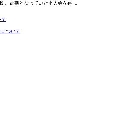
、延期となっていた本大会を再 ...
いて
会について